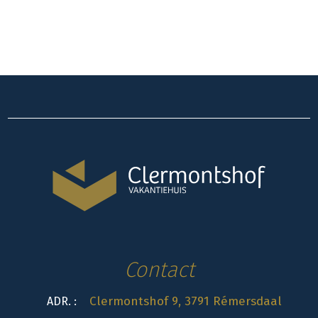
Contact
Clermontshof 9, 3791 Rémersdaal
ADR. :